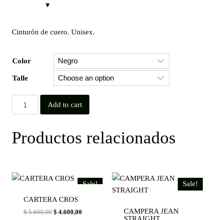
was:
is:
$ 1.900,00.
$ 1.700,00.
Cinturón de cuero. Unisex.
Color
Talle
CINTURON
Add to cart
FAN
quantity
Productos relacionados
Sale!
Sale!
CARTERA CROS
CAMPERA JEAN
Original
Current
$
5.600,00
$
4.600,00
STRAIGHT