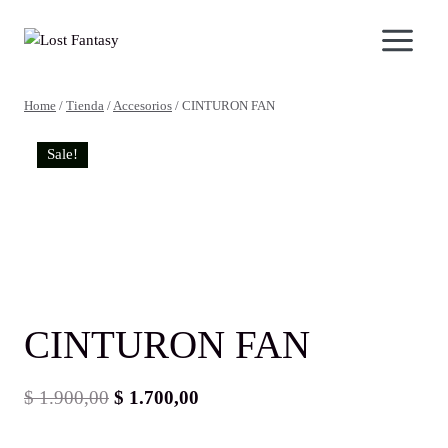
Skip
to
content
Home
/
Tienda
/
Accesorios
/
CINTURON FAN
Sale!
CINTURON FAN
Original
Current
$
1.900,00
$
1.700,00
price
price